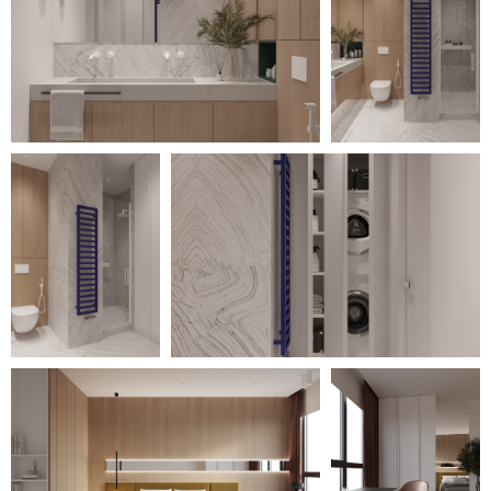
+7 993 936-26-78
Insomnia.design@yandex.ru
Для поставщиков:
+7 950 743-47-61
insomnia_komplekt@mail.ru
проекты
shop
о студии
услуги
отзывы
медиа
контакты