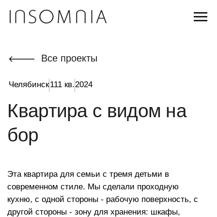
Все проекты
Челябинск
111 кв.
2024
Квартира с видом на
бор
Эта квартира для семьи с тремя детьми в
современном стиле. Мы сделали проходную
кухню, с одной стороны - рабочую поверхность, с
другой стороны - зону для хранения: шкафы,
холодильники, бытовой шкаф для хранения
посуды и кухонной утвари. 2 сан.узла, две
детские комнаты: в одной живет старшая дочь, в
другой - два младших ребенка. Комнаты
отличают современный стиль, скрытые двери в
потолок. Гостиная объединена с балконом, из-за
чего получилось панорамное пространство с